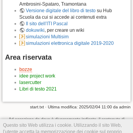
Ambrosini-Spataro, Tramontana
Versione digitale del libro di testo
su Hub
Scuola da cui si accede ai contenuti extra
Il sito dell'ITI Pascal
dokuwiki
, per creare un wiki
simulazioni Multisim
simulazioni elettronica digitale 2019-2020
Area riservata
bozze
idee project work
lasercutter
Libri di testo 2021
start.txt
· Ultima modifica:
2025/02/04 11:00
da
admin
Ad eccezione da dove è diversamente indicato, il contenuto di
questo wiki è soggetto alla seguente licenza:
CC Attribution-
Questo sito Web utilizza i cookie. Utilizzando il sito Web,
Noncommercial-Share Alike 4.0 International
l'utente accetta la memorizzazione dei cookie sul proprio