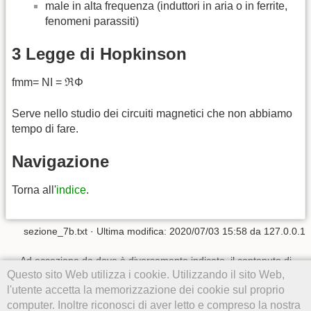
male in alta frequenza (induttori in aria o in ferrite,
fenomeni parassiti)
3 Legge di Hopkinson
fmm= NI = ℜΦ
Serve nello studio dei circuiti magnetici che non abbiamo
tempo di fare.
Navigazione
Torna all'
indice
.
sezione_7b.txt
· Ultima modifica:
2020/07/03 15:58
da
127.0.0.1
Ad eccezione da dove è diversamente indicato, il contenuto di
questo wiki è soggetto alla seguente licenza:
CC Attribution-
Questo sito Web utilizza i cookie. Utilizzando il sito Web,
Noncommercial-Share Alike 4.0 International
l'utente accetta la memorizzazione dei cookie sul proprio
computer. Inoltre riconosci di aver letto e compreso la nostra