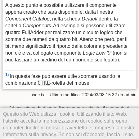
A questo punto è possibile utilizzare il componente
appena creato che sarà disponibile, dalla finestra
Component Catalog
, nella scheda
Default
dentro la
cartella
Components
. Ad esempio si possono utilizzare
quattro FullAdder per realizzare un circuito logico che
somma due numeri da quattro bit. Attenzione però, per il
bit meno significativo il riporto della colonna precedente
non c'è e va collegato componente
Logic Low '0'
(non si
può lasciare un piedino del componente scollegato).
1)
In questa fase può essere utile zoomare usando la
CTRL
combinazione
-rotella del mouse
psoc.txt
· Ultima modifica:
2024/03/08 15:32
da
admin
Ad eccezione da dove è diversamente indicato, il contenuto di
questo wiki è soggetto alla seguente licenza:
CC Attribution-
Questo sito Web utilizza i cookie. Utilizzando il sito Web,
Noncommercial-Share Alike 4.0 International
l'utente accetta la memorizzazione dei cookie sul proprio
computer. Inoltre riconosci di aver letto e compreso la nostra
Informativa sulla privacy. Se non sei d'accordo, lascia il sito.