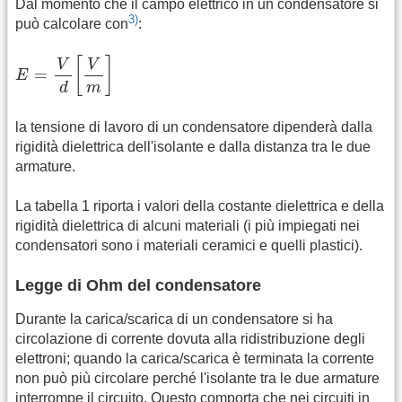
Dal momento che il campo elettrico in un condensatore si
3)
può calcolare con
:
E
=
V
d
[
V
m
]
[
]
V
V
=
E
m
d
la tensione di lavoro di un condensatore dipenderà dalla
rigidità dielettrica dell'isolante e dalla distanza tra le due
armature.
La tabella 1 riporta i valori della costante dielettrica e della
rigidità dielettrica di alcuni materiali (i più impiegati nei
condensatori sono i materiali ceramici e quelli plastici).
Legge di Ohm del condensatore
Durante la carica/scarica di un condensatore si ha
circolazione di corrente dovuta alla ridistribuzione degli
elettroni; quando la carica/scarica è terminata la corrente
non può più circolare perché l'isolante tra le due armature
interrompe il circuito. Questo comporta che nei circuiti in