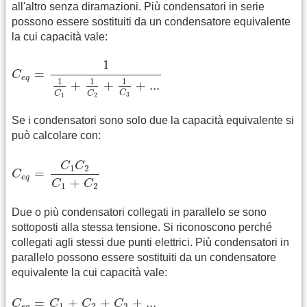
all'altro senza diramazioni. Più condensatori in serie
possono essere sostituiti da un condensatore equivalente
la cui capacità vale:
C
e
q
=
1
1
C
1
+
1
C
2
+
1
C
3
+
...
1
=
C
e
q
1
1
1
+
+
+
...
C
C
C
3
1
2
Se i condensatori sono solo due la capacità equivalente si
può calcolare con:
C
e
q
=
C
1
C
2
C
1
+
C
2
C
C
1
2
=
C
e
q
+
C
C
1
2
Due o più condensatori collegati in parallelo se sono
sottoposti alla stessa tensione. Si riconoscono perché
collegati agli stessi due punti elettrici. Più condensatori in
parallelo possono essere sostituiti da un condensatore
equivalente la cui capacità vale:
C
e
q
=
C
1
+
C
2
+
C
3
+
...
=
+
+
+
...
C
C
C
C
1
2
3
e
q