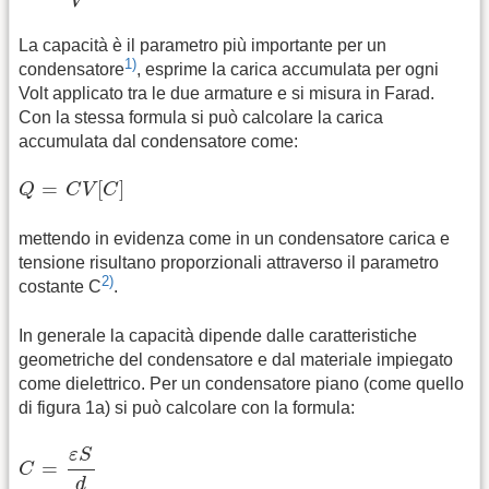
V
La capacità è il parametro più importante per un
1)
condensatore
, esprime la carica accumulata per ogni
Volt applicato tra le due armature e si misura in Farad.
Con la stessa formula si può calcolare la carica
accumulata dal condensatore come:
Q
=
C
V
[
C
]
=
[
]
Q
C
V
C
mettendo in evidenza come in un condensatore carica e
tensione risultano proporzionali attraverso il parametro
2)
costante C
.
In generale la capacità dipende dalle caratteristiche
geometriche del condensatore e dal materiale impiegato
come dielettrico. Per un condensatore piano (come quello
di figura 1a) si può calcolare con la formula:
C
=
ε
S
d
ε
S
=
C
d