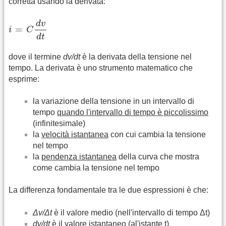
corretta usando la derivata:
i
=
C
d
v
d
t
d
v
=
i
C
d
t
dove il termine
dv/dt
è la derivata della tensione nel
tempo. La derivata è uno strumento matematico che
esprime:
la variazione della tensione in un intervallo di
tempo
quando l'intervallo di tempo è piccolissimo
(infinitesimale)
la
velocità istantanea
con cui cambia la tensione
nel tempo
la
pendenza istantanea
della curva che mostra
come cambia la tensione nel tempo
La differenza fondamentale tra le due espressioni è che:
Δv/Δt
è il valore medio (nell'intervallo di tempo Δt)
dv/dt
è il valore istantaneo (al'istante t)