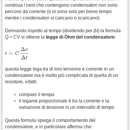
continua i rami che contengono condensatori non sono
percorsi da corrente (o lo sono solo per breve tempo
mentre i condensatori si caricano o scaricano).
Derivando rispetto al tempo (dividendo per
Δt
) la formula
Q = CV si ottiene la
legge di Ohm del condensatore
:
i
=
C
Δ
v
Δ
t
Δ
v
=
i
C
Δ
t
questa legge lega tra di loro tensione e corrente in un
condensatore ma è molto più complicata di quella di un
resistore, infatti:
compare il tempo
il legame proporzionale è tra la corrente e la
variazione di tensione in un intervallo di tempo
Questa formula spiega il comportamento del
condensatore, e in particolare afferma che: