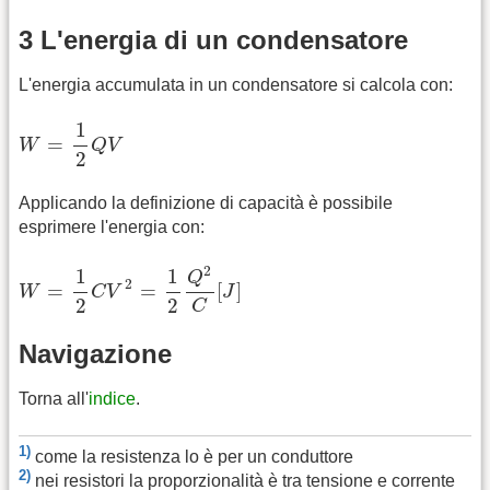
3 L'energia di un condensatore
L'energia accumulata in un condensatore si calcola con:
W
=
1
2
Q
V
1
=
W
Q
V
2
Applicando la definizione di capacità è possibile
esprimere l'energia con:
W
=
1
2
C
V
2
=
1
2
Q
2
C
[
J
]
2
1
1
Q
2
=
=
[
]
W
C
V
J
2
2
C
Navigazione
Torna all'
indice
.
1)
come la resistenza lo è per un conduttore
2)
nei resistori la proporzionalità è tra tensione e corrente