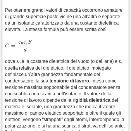
Per ottenere grandi valori di capacità occorrono armature
di grande superficie poste vicine una all'altra e separate
da un isolante caratterizzato da una costante dielettrica
elevata. La stessa formula può essere scritta così:
C
=
ε
0
ε
r
S
d
ε
ε
S
0
r
=
C
d
dove ε
è la costante dielettrica del vuoto (o dell'aria) e ε
0
r
quella relativa del dielettrico. Il dielettrico impiegato
definisce un'altra grandezza fondamentale del
condensatore, la sua
tensione di lavoro
, intesa come
tensione massima sopportabile dal condensatore senza
che si abbia una scarica nell'isolante. Il valore della
tensione di lavoro dipende dalla
rigidità dielettrica
del
materiale isolante, una grandezza che indica il valore
massimo di campo elettrico sopportabile oltre il quale gli
elettroni vengono “strappati” dagli atomi, interrompendo la
polarizzazione, e si ha una scarica distruttiva nell'isolante.