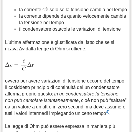
la corrente c'è solo se la tensione cambia nel tempo
la corrente dipende da quanto velocemente cambia
la tensione nel tempo
il condensatore ostacola le variazioni di tensione
L'ultima affermazione è giustificata dal fatto che se si
ricava
Δv
dalla legge di Ohm si ottiene:
Δ
v
=
i
C
Δ
t
i
Δ
=
Δ
v
t
C
ovvero per avere variazioni di tensione occorre del tempo.
Il cosiddetto principio di continuità del un condensatore
afferma proprio questo:
in un condensatore la tensione
non può cambiare istantaneamente
, cioè non può “saltare”
da un valore a un altro in zero secondi ma deve assumere
4)
tutti i valori intermedi impiegando un certo tempo
.
La legge di Ohm può essere espressa in maniera più