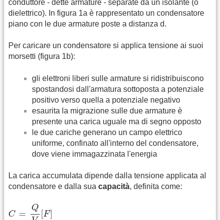
conduttore - dette armature - separate da un isolante (o
dielettrico). In figura 1a è rappresentato un condensatore
piano con le due armature poste a distanza d.
Per caricare un condensatore si applica tensione ai suoi
morsetti (figura 1b):
gli elettroni liberi sulle armature si ridistribuiscono
spostandosi dall'armatura sottoposta a potenziale
positivo verso quella a potenziale negativo
esaurita la migrazione sulle due armature è
presente una carica uguale ma di segno opposto
le due cariche generano un campo elettrico
uniforme, confinato all'interno del condensatore,
dove viene immagazzinata l'energia
La carica accumulata dipende dalla tensione applicata al
condensatore e dalla sua
capacità
, definita come:
C
=
Q
V
[
F
]
Q
=
[
]
C
F