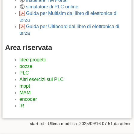
Installare TIA Portal
simulatore di PLC online
Guida per Multisim dal libro di elettronica di
terza
Guida per Ultiboard dal libro di elettronica di
terza
Area riservata
idee progetti
bozze
PLC
Altri esercizi sul PLC
mppt
MAM
encoder
IR
start.txt
· Ultima modifica:
2025/09/16 07:51
da
admin