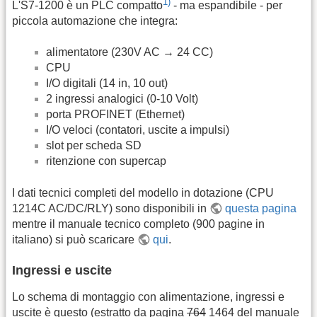
1)
L'S7-1200 è un PLC compatto
- ma espandibile - per
piccola automazione che integra:
alimentatore (230V AC → 24 CC)
CPU
I/O digitali (14 in, 10 out)
2 ingressi analogici (0-10 Volt)
porta PROFINET (Ethernet)
I/O veloci (contatori, uscite a impulsi)
slot per scheda SD
ritenzione con supercap
I dati tecnici completi del modello in dotazione (CPU
1214C AC/DC/RLY) sono disponibili in
questa pagina
mentre il manuale tecnico completo (900 pagine in
italiano) si può scaricare
qui
.
Ingressi e uscite
Lo schema di montaggio con alimentazione, ingressi e
uscite è questo (estratto da pagina
764
1464 del manuale