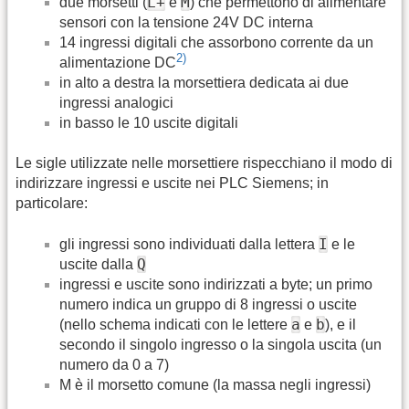
L+
M
due morsetti (
e
) che permettono di alimentare
sensori con la tensione 24V DC interna
14 ingressi digitali che assorbono corrente da un
2)
alimentazione DC
in alto a destra la morsettiera dedicata ai due
ingressi analogici
in basso le 10 uscite digitali
Le sigle utilizzate nelle morsettiere rispecchiano il modo di
indirizzare ingressi e uscite nei PLC Siemens; in
particolare:
I
gli ingressi sono individuati dalla lettera
e le
Q
uscite dalla
ingressi e uscite sono indirizzati a byte; un primo
numero indica un gruppo di 8 ingressi o uscite
a
b
(nello schema indicati con le lettere
e
), e il
secondo il singolo ingresso o la singola uscita (un
numero da 0 a 7)
M è il morsetto comune (la massa negli ingressi)