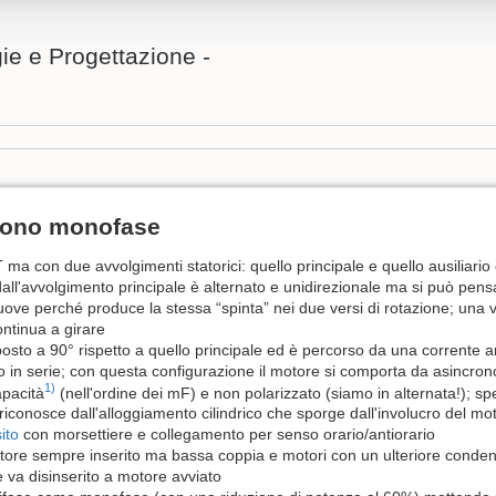
ie e Progettazione -
crono monofase
 ma con due avvolgimenti statorici: quello principale e quello ausiliario
ll'avvolgimento principale è alternato e unidirezionale ma si può pens
ove perché produce la stessa “spinta” nei due versi di rotazione; una 
ontinua a girare
sposto a 90° rispetto a quello principale ed è percorso da una corrente 
 in serie; con questa configurazione il motore si comporta da asincron
1)
apacità
(nell'ordine dei mF) e non polarizzato (siamo in alternata!); sp
iconosce dall'alloggiamento cilindrico che sporge dall'involucro del mo
ito
con morsettiere e collegamento per senso orario/antiorario
ore sempre inserito ma bassa coppia e motori con un ulteriore conden
 va disinserito a motore avviato