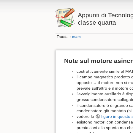
Appunti di Tecnolog
classe quarta
Traccia:
mam
•
Note sul motore asin
costruttivamente simile al MAT
il campo magnetico prodotto da
opposto → il motore non si mu
prevale sull'altro e il motore c
l'avvolgimento ausiliario è di
grosso condensatore collegato
il condensatore è di grande c
condensatore già montato (si r
vedere le
figure in questo s
esistono motori con condensat
prestazioni allo spunto ma che