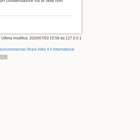
un condensatore tra la fase non
 Ultima modifica:
2020/07/03 15:58
da
127.0.0.1
Noncommercial-Share Alike 4.0 International