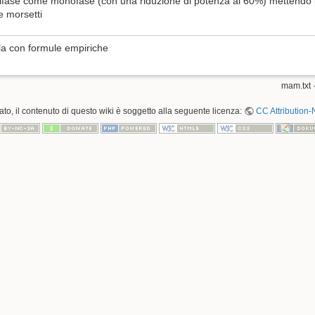
trifase come monofase (con una riduzione di potenza al 60%) mettendo 
e morsetti
cola con formule empiriche
mam.txt
·
o, il contenuto di questo wiki è soggetto alla seguente licenza:
CC Attribution-