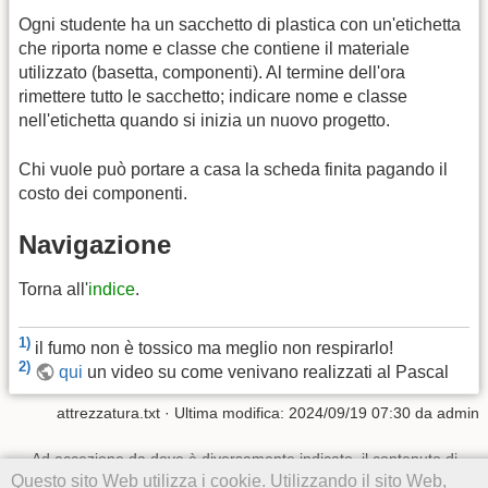
Ogni studente ha un sacchetto di plastica con un'etichetta
che riporta nome e classe che contiene il materiale
utilizzato (basetta, componenti). Al termine dell'ora
rimettere tutto le sacchetto; indicare nome e classe
nell'etichetta quando si inizia un nuovo progetto.
Chi vuole può portare a casa la scheda finita pagando il
costo dei componenti.
Navigazione
Torna all'
indice
.
1)
il fumo non è tossico ma meglio non respirarlo!
2)
qui
un video su come venivano realizzati al Pascal
attrezzatura.txt
· Ultima modifica:
2024/09/19 07:30
da
admin
Ad eccezione da dove è diversamente indicato, il contenuto di
questo wiki è soggetto alla seguente licenza:
CC Attribution-
Questo sito Web utilizza i cookie. Utilizzando il sito Web,