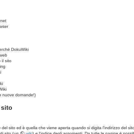
rnet
owser
perché DokuWiki
 web
il sito
ing
i
ki
Wiki
e nuove domande!)
sito
 del sito ed è quella che viene aperta quando si digita l'indirizzo del si
di sito (un
wiki
) e l'indice degli argomenti. Da tutte le pagine è possib