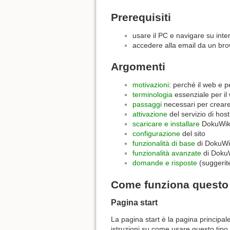
Prerequisiti
usare il PC e navigare su inte
accedere alla email da un br
Argomenti
motivazioni
: perché il web e 
terminologia
essenziale per il
passaggi
necessari per creare 
attivazione
del servizio di host
scaricare e installare
DokuWik
configurazione
del sito
funzionalità di base
di DokuWi
funzionalità avanzate
di Doku
domande e risposte
(suggerit
Come funziona questo 
Pagina start
La pagina start è la pagina principale
istruzioni su come usare questo tipo 