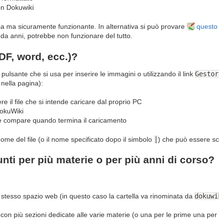
on Dokuwiki
 ma sicuramente funzionante. In alternativa si può provare
questo 
 da anni, potrebbe non funzionare del tutto.
DF, word, ecc.)?
 pulsante che si usa per inserire le immagini o utilizzando il link
Gestor
 nella pagina):
re il file che si intende caricare dal proprio PC
 DokuWiki
he compare quando termina il caricamento
ome del file (o il nome specificato dopo il simbolo
|
) che può essere sca
unti per più materie o per più anni di corso?
lo stesso spazio web (in questo caso la cartella va rinominata da
dokuwi
con più sezioni dedicate alle varie materie (o una per le prime una per