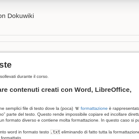
con Dokuwiki
ste
ollevati durante il corso.
are contenuti creati con Word, LibreOffice,
 semplici file di testo dove la (poca)
formattazione
è rappresentat
ono” parte del testo. Questo rende impossibile copiare ed incollare dir
un formato diverso e contiene molta formattazione. In questo caso si p
nto word in formato testo
.txt
eliminando di fatto tutta la formattazion
n formattato