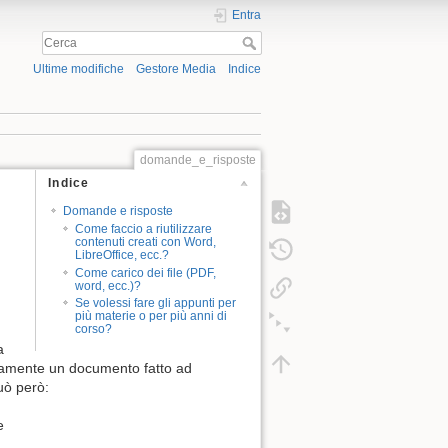
Entra
Ultime modifiche
Gestore Media
Indice
domande_e_risposte
Indice
Domande e risposte
Come faccio a riutilizzare
contenuti creati con Word,
LibreOffice, ecc.?
Come carico dei file (PDF,
word, ecc.)?
Se volessi fare gli appunti per
più materie o per più anni di
corso?
a
ettamente un documento fatto ad
uò però:
e