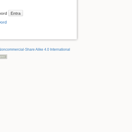
Entra
word
word
Noncommercial-Share Alike 4.0 International