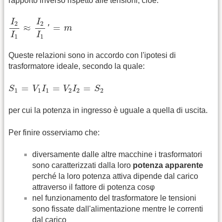
rapporto inverso rispetto alle tensioni, cioè:
I
2
I
1
≈
I
2
I
1
′
=
m
I
I
2
2
≈
=
'
m
I
I
1
1
Queste relazioni sono in accordo con l'ipotesi di
trasformatore ideale, secondo la quale:
S
1
=
V
1
I
1
=
V
2
I
2
=
S
2
=
=
=
S
V
I
V
I
S
1
1
1
2
2
2
per cui la potenza in ingresso è uguale a quella di uscita.
Per finire osserviamo che:
diversamente dalle altre macchine i trasformatori
sono caratterizzati dalla loro
potenza apparente
perché la loro potenza attiva dipende dal carico
attraverso il fattore di potenza cosφ
nel funzionamento del trasformatore le tensioni
sono fissate dall'alimentazione mentre le correnti
dal carico