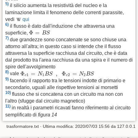
5)
il silicio aumenta la resistività del nucleo e la
laminazione limita il fenomeno delle correnti parassite,
vedi
qui
6)
il flusso è dato dall'induzione che attraversa una
Φ
=
B
S
Φ
=
superficie,
B
S
7)
due grandezze sono concatenate se sono chiuse una
attorno all'altra; in questo caso si intende che il flusso
attraversa la superficie racchiusa dal circuito, che è data
dal prodotto tra l'area racchiusa da una spira e il numero di
spire dell'avvolgimento
Φ
c
1
=
N
1
B
S
,
Φ
c
2
=
N
2
B
S
8)
Φ
=
,
Φ
=
vale
N
B
S
N
B
S
1
1
2
2
c
c
9)
facendo il rapporto tra le tensioni indotte di primario e
secondario, uguali alle rispettive tensioni ai morsetti
10)
flusso che si concatena con un circuito ma non con
l'altro (sfugge dal circuito magnetico)
11)
in realtà i parametri ricavati fanno riferimento al circuito
semplificato di
figura 14
trasformatore.txt
· Ultima modifica:
2020/07/03 15:56
da
127.0.0.1