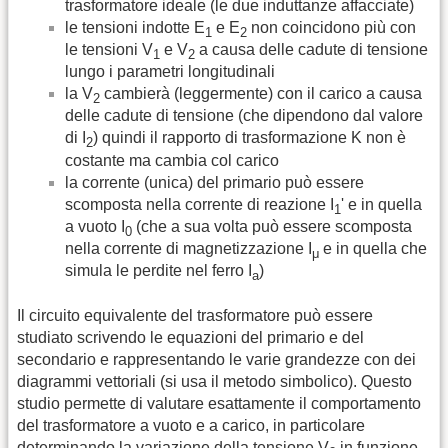
trasformatore ideale (le due induttanze affacciate)
le tensioni indotte E
e E
non coincidono più con
1
2
le tensioni V
e V
a causa delle cadute di tensione
1
2
lungo i parametri longitudinali
la V
cambierà (leggermente) con il carico a causa
2
delle cadute di tensione (che dipendono dal valore
di I
) quindi il rapporto di trasformazione K non è
2
costante ma cambia col carico
la corrente (unica) del primario può essere
scomposta nella corrente di reazione I
' e in quella
1
a vuoto I
(che a sua volta può essere scomposta
0
nella corrente di magnetizzazione I
e in quella che
μ
simula le perdite nel ferro I
)
a
Il circuito equivalente del trasformatore può essere
studiato scrivendo le equazioni del primario e del
secondario e rappresentando le varie grandezze con dei
diagrammi vettoriali (si usa il metodo simbolico). Questo
studio permette di valutare esattamente il comportamento
del trasformatore a vuoto e a carico, in particolare
determinando la variazione della tensione V
in funzione