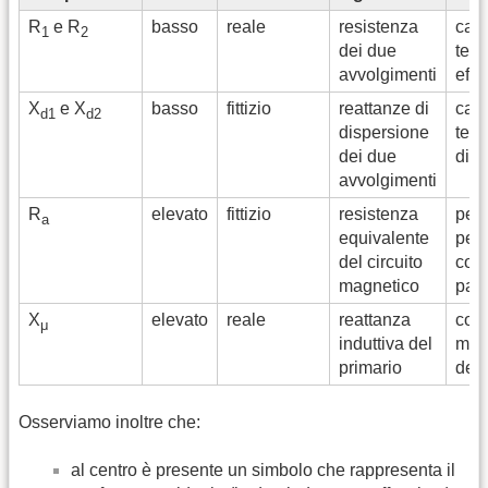
R
e R
basso
reale
resistenza
cadu
1
2
dei due
ten
avvolgimenti
effe
X
e X
basso
fittizio
reattanze di
cadu
d1
d2
dispersione
tens
dei due
dis
avvolgimenti
R
elevato
fittizio
resistenza
perd
a
equivalente
per 
del circuito
corr
magnetico
para
X
elevato
reale
reattanza
corr
μ
induttiva del
mag
primario
del 
Osserviamo inoltre che:
al centro è presente un simbolo che rappresenta il