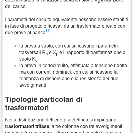
2
del carico.
I parametri del circuito equivalente possono essere stabiliti
in fase di progetto o ricavati da un trasformatore reale con
11)
due prove al banco
:
la prova a vuoto, con cui si ricavano i parametri
trasversali R
e X
e il rapporto di trasformazione a
a
μ
vuoto K
0
la prova in cortocircuito, effettuata a tensione ridotta
ma con correnti nominali, con cui si ricavano la
reattanza di dispersione e la resistenza dei due
avvolgimenti
Tipologie particolari di
trasformatori
Nella distribuzione dell'energia elettrica si impiegano
trasformatori trifase
, a tre colonne con tre avvolgimenti
primari e tre secondari. Il loro comportamento è simile a