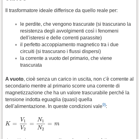
Il trasformatore ideale differisce da quello reale per:
le perdite, che vengono trascurate (si trascurano la
resistenza degli avvolgimenti così i fenomeni
dell'isteresi e delle correnti parassite)
il perfetto accoppiamento magnetico tra i due
circuiti (si trascurano i flussi dispersi)
la corrente a vuoto del primario, che viene
trascurata
A vuoto
, cioè senza un carico in uscita, non c'è corrente al
secondario mentre al primario scorre una corrente di
magnetizzazione che ha un valore trascurabile perché la
tensione indotta eguaglia (quasi) quella
9)
dell'alimentazione. In queste condizioni vale
:
K
=
V
1
V
2
=
N
1
N
2
=
m
V
N
1
1
=
=
=
K
m
V
N
2
2