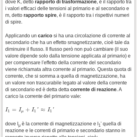
dove K, detto
rapporto di trasformazione
, è il rapporto tra
i valori efficaci delle tensioni al primario e al secondario e
m, detto
rapporto spire
, è il rapporto tra i rispettivi numeri
di spire.
Applicando un
carico
si ha una circolazione di corrente al
secondario che ha un effetto smagnetizzante, cioè tale da
diminuire il flusso. Il flusso però non può cambiare (il suo
valore dipende solo dalla tensione applicata al primario) e
per compensare l'effetto della corrente del secondario
viene richiamata altra corrente al primario. Questa quota di
corrente, che si somma a quella di magnetizzazione, ha
un valore non trascurabile legato al valore della corrente
di secondario ed è detta detta
corrente di reazione
. A
carico la corrente del primario vale:
I
1
=
I
μ
+
I
1
′
≈
I
1
′
=
+
≈
I
I
I
'
I
'
1
1
1
μ
dove I
è la corrente di magnetizzazione e I
' quella di
μ
1
reazione e le correnti di primario e secondario stanno in