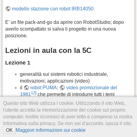
modello stazione con robot IRB14050
E' un file pack-and-go da aprire con RobotStudio; dopo
averlo scompattato si salva il progetto in una nuova
posizione.
Lezioni in aula con la 5C
Lezione 1
generalità sui sistemi robotici industriale,
motivazioni, applicazioni (video)
il
robot PUMA
:
video promozionale del
13)
1981
che permette di introdurre tutti i temi
riguardanti la robotica industriale (vantaggi, utilizzi,
Questo sito Web utilizza i cookie. Utilizzando il sito Web,
giunti, programmazione online, movimento per
l'utente accetta la memorizzazione dei cookie sul proprio
giunti, sistemi di coordinate e movimenti cartesiani,
computer. Inoltre riconosci di aver letto e compreso la nostra
cinematica inversa calcolo e singolarità,
Informativa sulla privacy. Se non sei d'accordo, lascia il sito.
programmazione offline, cambio tool, ispezione e
Maggiori informazioni sui cookie
OK
sistema di visone)