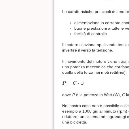
Le caratteristiche principali dei moto
alimentazione in corrente cont
buone prestazioni a tutte le ve
facilità di controllo
Il motore si aziona applicando tensi
invertire il verso la tensione.
Il movimento del motore viene trasme
una potenza meccanica che corrisponde
quello della forza nei moti rettilinei):
P
=
C
⋅
ω
=
⋅
P
C
ω
dove
P
è la potenza in Watt (W),
C
la
Nel nostro caso non è possibile colle
esempio a 1000 giri al minuto (rpm) -
riduttore, un sistema ad ingranaggi 
una bicicletta.