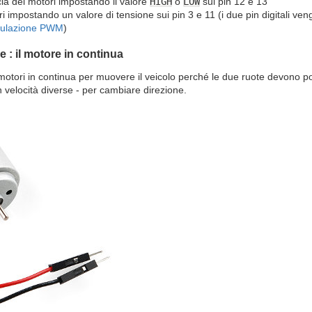
cia dei motori impostando il valore
HIGH
o
LOW
sui pin 12 e 13
i impostando un valore di tensione sui pin 3 e 11 (i due pin digitali ven
ulazione PWM
)
: il motore in continua
motori in continua per muovere il veicolo perché le due ruote devono p
n velocità diverse - per cambiare direzione.