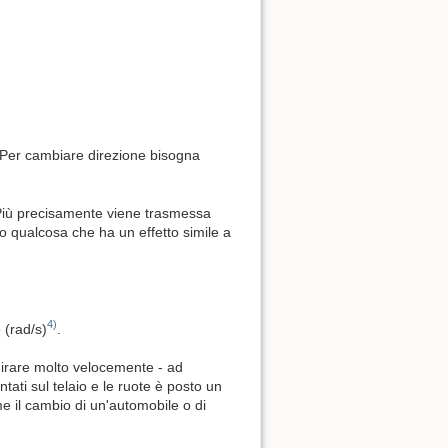
. Per cambiare direzione bisogna
 Più precisamente viene trasmessa
ro qualcosa che ha un effetto simile a
4)
 (rad/s)
.
 girare molto velocemente - ad
ati sul telaio e le ruote è posto un
e il cambio di un'automobile o di