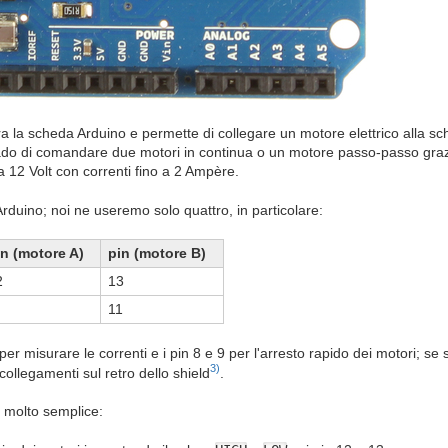
ra la scheda Arduino e permette di collegare un motore elettrico alla s
 grado di comandare due motori in continua o un motore passo-passo gr
a 12 Volt con correnti fino a 2 Ampère.
Arduino; noi ne useremo solo quattro, in particolare:
in (motore A)
pin (motore B)
2
13
11
er misurare le correnti e i pin 8 e 9 per l'arresto rapido dei motori; se s
3)
i collegamenti sul retro dello shield
.
 molto semplice: