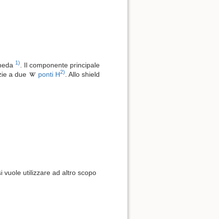
1)
cheda
. Il componente principale
2)
azie a due
ponti H
. Allo shield
i vuole utilizzare ad altro scopo