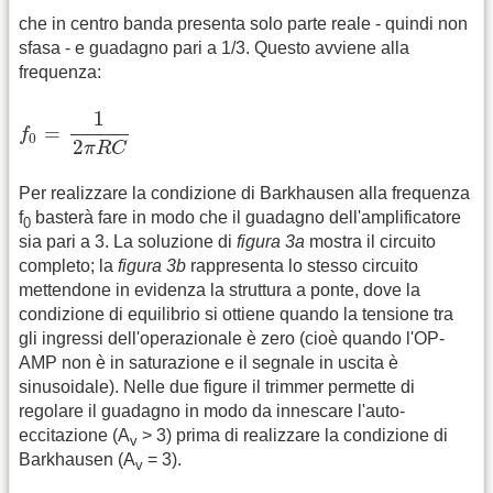
che in centro banda presenta solo parte reale - quindi non
sfasa - e guadagno pari a 1/3. Questo avviene alla
frequenza:
f
0
=
1
2
π
R
C
1
=
f
0
2
π
R
C
Per realizzare la condizione di Barkhausen alla frequenza
f
basterà fare in modo che il guadagno dell'amplificatore
0
sia pari a 3. La soluzione di
figura 3a
mostra il circuito
completo; la
figura 3b
rappresenta lo stesso circuito
mettendone in evidenza la struttura a ponte, dove la
condizione di equilibrio si ottiene quando la tensione tra
gli ingressi dell'operazionale è zero (cioè quando l'OP-
AMP non è in saturazione e il segnale in uscita è
sinusoidale). Nelle due figure il trimmer permette di
regolare il guadagno in modo da innescare l'auto-
eccitazione (A
> 3) prima di realizzare la condizione di
v
Barkhausen (A
= 3).
v