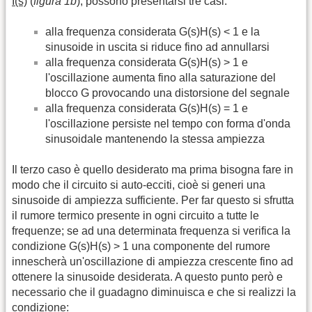
I(s)
(
figura 1b
), possono presentarsi tre casi:
alla frequenza considerata G(s)H(s) < 1 e la
sinusoide in uscita si riduce fino ad annullarsi
alla frequenza considerata G(s)H(s) > 1 e
l'oscillazione aumenta fino alla saturazione del
blocco G provocando una distorsione del segnale
alla frequenza considerata G(s)H(s) = 1 e
l'oscillazione persiste nel tempo con forma d'onda
sinusoidale mantenendo la stessa ampiezza
Il terzo caso è quello desiderato ma prima bisogna fare in
modo che il circuito si auto-ecciti, cioè si generi una
sinusoide di ampiezza sufficiente. Per far questo si sfrutta
il rumore termico presente in ogni circuito a tutte le
frequenze; se ad una determinata frequenza si verifica la
condizione G(s)H(s) > 1 una componente del rumore
innescherà un'oscillazione di ampiezza crescente fino ad
ottenere la sinusoide desiderata. A questo punto però e
necessario che il guadagno diminuisca e che si realizzi la
condizione: