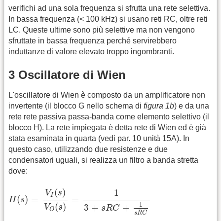
verifichi ad una sola frequenza si sfrutta una rete selettiva.
In bassa frequenza (< 100 kHz) si usano reti RC, oltre reti
LC. Queste ultime sono più selettive ma non vengono
sfruttate in bassa frequenza perché servirebbero
induttanze di valore elevato troppo ingombranti.
3 Oscillatore di Wien
L'oscillatore di Wien è composto da un amplificatore non
invertente (il blocco G nello schema di
figura 1b
) e da una
rete rete passiva passa-banda come elemento selettivo (il
blocco H). La rete impiegata è detta rete di Wien ed è già
stata esaminata in quarta (vedi par. 10 unità 15A). In
questo caso, utilizzando due resistenze e due
condensatori uguali, si realizza un filtro a banda stretta
dove:
H
(
s
)
=
V
I
(
s
)
V
O
(
s
)
=
1
3
+
s
R
C
+
1
s
R
C
(
)
1
V
s
I
(
)
=
=
H
s
1
(
)
3
+
+
V
s
s
R
C
O
s
R
C