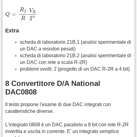
Q
=
R
f
R
V
R
2
n
R
V
f
R
=
Q
n
2
R
Extra
scheda di laboratorio 21B.1 (analisi sperimentale di
un DAC a resistori pesati)
scheda di laboratorio 21B.2 (analisi sperimentale di
un DAC con rete a scala R-2R)
problemi svolti: 2 (progetto di un DAC R-2R a 4 bit)
8 Convertitore D/A National
DAC0808
Il testo propone l'esame di due DAC integrati con
caratteristiche diverse.
L'integrato 0808 è un DAC parallelo a 8 bit con rete R-2R
invertita e uscita in corrente. E' un integrato semplice