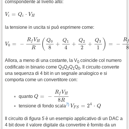
corrispondente al livello alto:
V
i
=
Q
i
⋅
V
H
=
⋅
V
Q
V
i
i
H
la tensione in uscita si può esprimere come:
V
0
=
-
R
f
V
H
R
(
Q
0
8
+
Q
1
4
+
Q
2
2
+
Q
3
1
)
=
-
R
f
V
H
8
R
(
8
Q
3
R
V
R
(
)
Q
Q
Q
Q
0
1
2
3
H
f
=
−
+
+
+
=
−
V
0
8
4
2
1
R
Allora, a meno di una costante, la V
coincide col numero
0
codificato in binario come Q
Q
Q
Q
. Il circuito converte
3
2
1
0
una sequenza di 4 bit in un segnale analogico e si
comporta come un convertitore con:
Q
=
-
R
f
V
H
8
R
R
V
H
f
=
−
quanto
Q
8
R
V
F
S
=
2
4
⋅
Q
4
7)
=
2
⋅
tensione di fondo scala
V
Q
F
S
Il circuito di
figura 5
è un esempio applicativo di un DAC a
4 bit dove il valore digitale da convertire è fornito da un