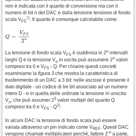
non è indicata con il quanto di conversione ma con il
numero di bit
n
del DAC e dalla tensione tensione di fondo
2)
scala V
. Il quanto è comunque calcolabile come:
FS
Q
=
V
F
S
2
n
V
F
S
=
Q
n
2
n
La tensione di fondo scala V
è suddivisa in 2
intervalli
FS
n
larghi Q e la tensione V
in uscita può assumere 2
valori
o
compresi tra 0 e V
- Q. Per chiarire questi concetti
FS
esaminiamo la
figura 3
che mostra la caratteristica di
trasferimento di un DAC a 3 bit: nelle ascisse è presente il
dato digitale - un codice di tre bit associato ad un numero
intero D - e in quella delle ordinate la tensione in unscita
3
V
, che può assumer 2
valori multipli del quanto Q
o
3)
compresi tra 0 e V
- Q
.
FS
In alcuni DAC la tensione di fondo scala può essere
variata attraverso un pin indicato come V
. Questi DAC
REF
-n
vengono chiamati moltiplicatori perché, fattore 2
a parte,