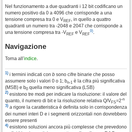
Nel funzionamento a due quadranti i 12 bit codificano un
numero positivo da 0 a 4096 che corrisponde a una
tensione compresa tra 0 e V
, in quello a quattro
REF
quadranti un numero tra -2048 e 2047 che corrisponde a
9)
una tensione compresa tra -V
e V
.
REF
REF
Navigazione
Torna all'
indice
.
1)
i termini indicati con
b
sono cifre binarie che posso
assumere solo i valori 0 o 1; b
è la cifra più significativa
n-1
(MSB) e b
quella meno significativa (LSB)
0
2)
esistono tre modi per indicare la risoluzione: il valore del
-n
quanto, il numero di bit e la risoluzione relativa Q/V
=2
FS
3)
a rigore la caratteristica è definita solo in corrispondenza
dei numeri interi D e i segmenti orizzontali non dovrebbero
essere presenti
4)
esistono soluzioni ancora più complesse che prevedono