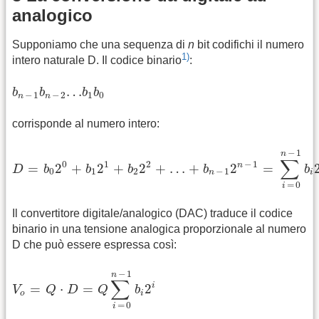
analogico
Supponiamo che una sequenza di
n
bit codifichi il numero
1)
intero naturale D. Il codice binario
:
b
n
-
1
b
n
-
2
…
b
1
b
0
…
b
b
b
b
−
1
−
2
1
0
n
n
corrisponde al numero intero:
D
=
b
0
2
0
+
b
1
2
1
+
b
2
2
2
+
…
+
b
n
-
1
2
n
-
1
=
∑
i
=
0
n
-
1
b
i
2
i
−
1
n
∑
0
1
2
−
1
n
=
2
+
2
+
2
+
…
+
2
=
D
b
b
b
b
b
0
1
2
−
1
n
i
=
0
i
Il convertitore digitale/analogico (DAC) traduce il codice
binario in una tensione analogica proporzionale al numero
D che può essere espressa così:
V
o
=
Q
⋅
D
=
Q
∑
i
=
0
n
-
1
b
i
2
i
−
1
n
∑
i
=
⋅
=
2
V
Q
D
Q
b
o
i
=
0
i