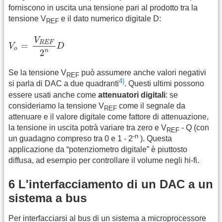
forniscono in uscita una tensione pari al prodotto tra la
tensione V
e il dato numerico digitale D:
REF
V
o
=
V
R
E
F
2
n
D
V
R
E
F
=
V
D
o
n
2
Se la tensione V
può assumere anche valori negativi
REF
4)
si parla di DAC a due quadranti
. Questi ultimi possono
essere usati anche come
attenuatori digitali
: se
consideriamo la tensione V
come il segnale da
REF
attenuare e il valore digitale come fattore di attenuazione,
la tensione in uscita potrà variare tra zero e V
- Q (con
REF
-n
un guadagno compreso tra 0 e 1 - 2
). Questa
applicazione da “potenziometro digitale” è piuttosto
diffusa, ad esempio per controllare il volume negli hi-fi.
6 L'interfacciamento di un DAC a un
sistema a bus
Per interfacciarsi al bus di un sistema a microprocessore