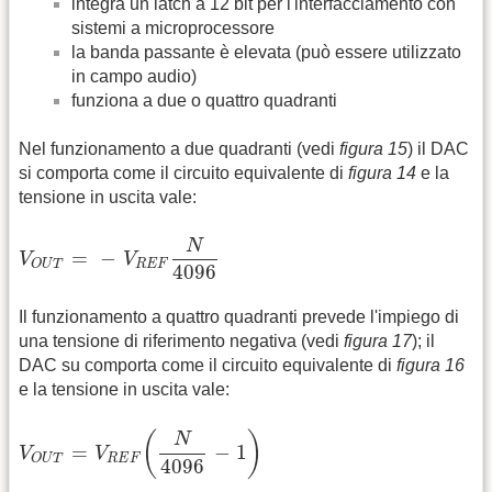
integra un latch a 12 bit per l'interfacciamento con
sistemi a microprocessore
la banda passante è elevata (può essere utilizzato
in campo audio)
funziona a due o quattro quadranti
Nel funzionamento a due quadranti (vedi
figura 15
) il DAC
si comporta come il circuito equivalente di
figura 14
e la
tensione in uscita vale:
V
O
U
T
=
-
V
R
E
F
N
4096
N
=
−
V
V
R
E
F
O
U
T
4096
Il funzionamento a quattro quadranti prevede l'impiego di
una tensione di riferimento negativa (vedi
figura 17
); il
DAC su comporta come il circuito equivalente di
figura 16
e la tensione in uscita vale:
V
O
U
T
=
V
R
E
F
(
N
4096
-
1
)
(
)
N
=
−
1
V
V
R
E
F
O
U
T
4096