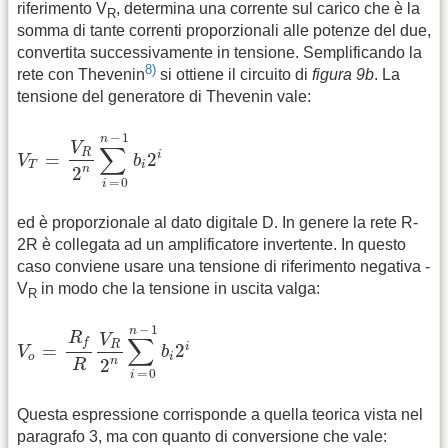
riferimento V
, determina una corrente sul carico che è la
R
somma di tante correnti proporzionali alle potenze del due,
convertita successivamente in tensione. Semplificando la
8)
rete con Thevenin
si ottiene il circuito di
figura 9b
. La
tensione del generatore di Thevenin vale:
V
T
=
V
R
2
n
∑
i
=
0
n
-
1
b
i
2
i
−
1
n
V
∑
R
i
=
2
V
b
T
i
n
2
=
0
i
ed è proporzionale al dato digitale D. In genere la rete R-
2R è collegata ad un amplificatore invertente. In questo
caso conviene usare una tensione di riferimento negativa -
V
in modo che la tensione in uscita valga:
R
V
o
=
R
f
R
V
R
2
n
∑
i
=
0
n
-
1
b
i
2
i
−
1
n
R
V
∑
f
R
i
=
2
V
b
o
i
n
2
R
=
0
i
Questa espressione corrisponde a quella teorica vista nel
paragrafo 3, ma con quanto di conversione che vale: