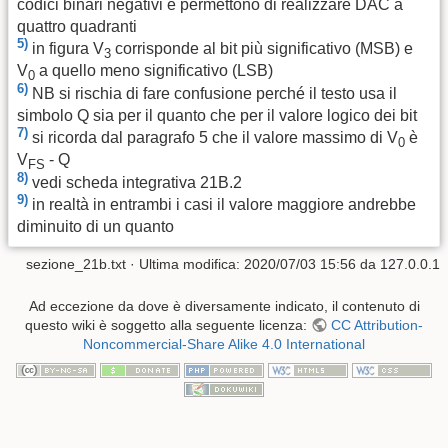
codici binari negativi e permettono di realizzare DAC a
quattro quadranti
5)
in figura V
corrisponde al bit più significativo (MSB) e
3
V
a quello meno significativo (LSB)
0
6)
NB si rischia di fare confusione perché il testo usa il
simbolo Q sia per il quanto che per il valore logico dei bit
7)
si ricorda dal paragrafo 5 che il valore massimo di V
è
0
V
- Q
FS
8)
vedi scheda integrativa 21B.2
9)
in realtà in entrambi i casi il valore maggiore andrebbe
diminuito di un quanto
sezione_21b.txt
· Ultima modifica:
2020/07/03 15:56
da
127.0.0.1
Ad eccezione da dove è diversamente indicato, il contenuto di
questo wiki è soggetto alla seguente licenza:
CC Attribution-
Noncommercial-Share Alike 4.0 International